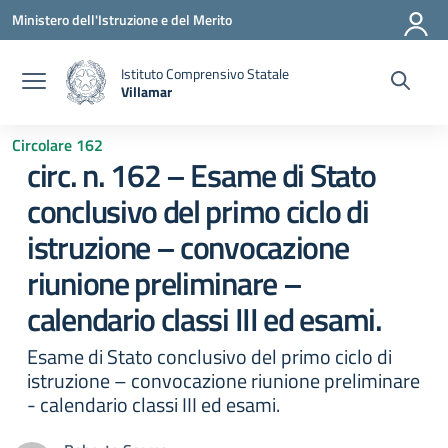
Vai ai contenuti
Vai al menu di navigazione
Vai al footer
Ministero dell'Istruzione e del Merito
Istituto Comprensivo Statale
Villamar
— Visita la pagina iniziale della scuola
Circolare 162
circ. n. 162 – Esame di Stato
conclusivo del primo ciclo di
istruzione – convocazione
riunione preliminare –
calendario classi III ed esami.
Esame di Stato conclusivo del primo ciclo di
istruzione – convocazione riunione preliminare
- calendario classi III ed esami.