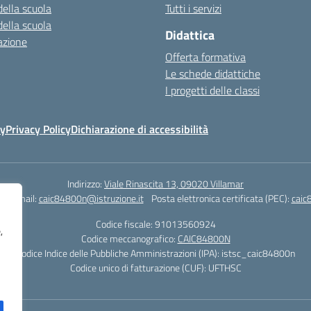
della scuola
Tutti i servizi
della scuola
Didattica
azione
Offerta formativa
Le schede didattiche
I progetti delle classi
cy
Privacy Policy
Dichiarazione di accessibilità
Indirizzo:
Viale Rinascita 13, 09020 Villamar
1
Email:
caic84800n@istruzione.it
Posta elettronica certificata (PEC):
caic
Codice fiscale: 91013560924
,
Codice meccanografico:
CAIC84800N
Codice Indice delle Pubbliche Amministrazioni (IPA): istsc_caic84800n
Codice unico di fatturazione (CUF): UFTHSC