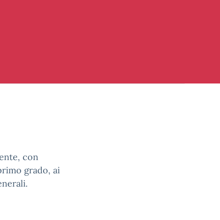
gente, con
primo grado, ai
nerali.