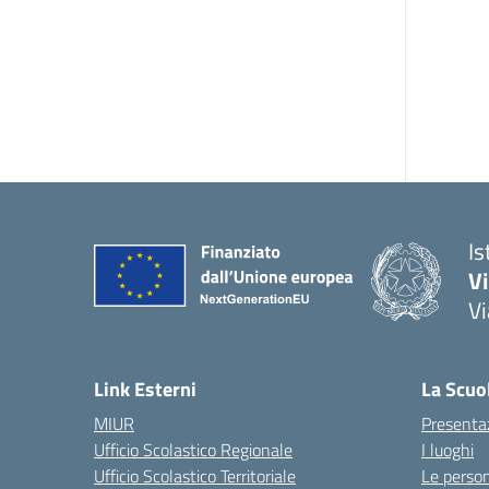
Is
V
Vi
— 
Link Esterni
La Scuo
MIUR
Presenta
Ufficio Scolastico Regionale
I luoghi
Ufficio Scolastico Territoriale
Le perso