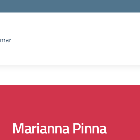
amar
la scuola
Marianna Pinna