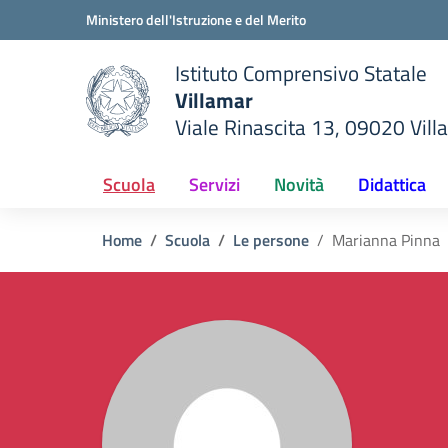
Vai ai contenuti
Vai al menu di navigazione
Vai al footer
Ministero dell'Istruzione e del Merito
Istituto Comprensivo Statale
Villamar
Viale Rinascita 13, 09020 Vill
della scuola
— Visita la pagina iniziale del
Scuola
Servizi
Novità
Didattica
Home
Scuola
Le persone
Marianna Pinna