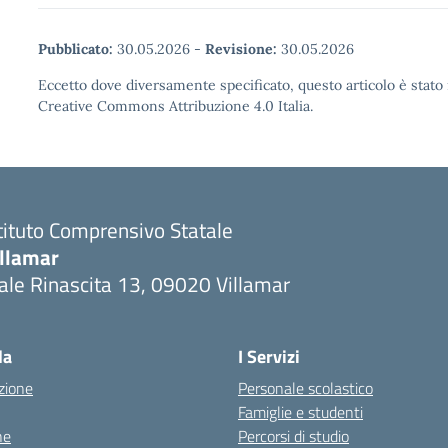
Pubblicato:
30.05.2026
-
Revisione:
30.05.2026
Eccetto dove diversamente specificato, questo articolo è stato 
Creative Commons Attribuzione 4.0 Italia.
tituto Comprensivo Statale
illamar
ale Rinascita 13, 09020 Villamar
Visita la pagina iniziale della scuola
la
I Servizi
zione
Personale scolastico
Famiglie e studenti
ne
Percorsi di studio