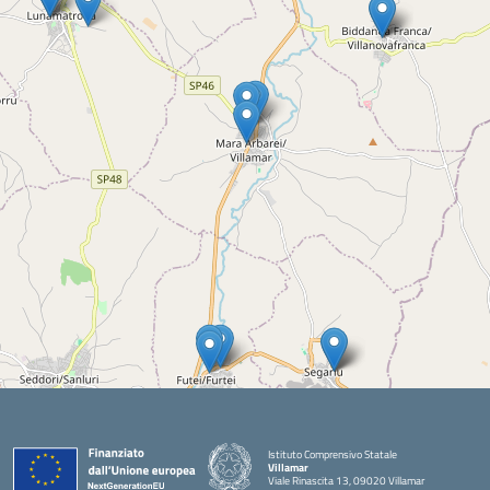
Istituto Comprensivo Statale
Villamar
Viale Rinascita 13, 09020 Villamar