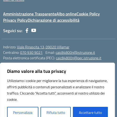
Amministrazione Trasparente
Albo online
Cookie Policy
Privacy Policy
Dichiarazione di accessibilità
Seguici su:
Indirizzo:
Viale Rinascita 13, 09020 Villamar
Centralino:
070 930 9021
Email:
caic84800n@istruzione.it
Posta elettronica certificata (PEC):
caic84800n@pec.istruzione.it
Codice fiscale: 91013560924
Diamo valore alla tua privacy
Codice meccanografico:
CAIC84800N
Codice Indice delle Pubbliche Amministrazioni (IPA): istsc_caic84800n
Utilizziamo i cookie per migliorare la tua esperienza di navigazione,
Codice unico di fatturazione (CUF): UFTHSC
offrirti pubblicità o contenuti personalizzati e analizzare il nostro
traffico. Cliccando “Accetta tutti”, acconsenti al nostro utilizzo dei
cookie.
Idea e progetto di Designers Italia
Personalizza
Rifiuta tutto
Accettare tutto