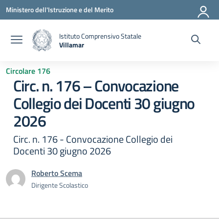
Vai ai contenuti
Vai al menu di navigazione
Vai al footer
Ministero dell'Istruzione e del Merito
Istituto Comprensivo Statale
Villamar
— Visita la pagina iniziale della scuola
Circolare 176
Circ. n. 176 – Convocazione
Collegio dei Docenti 30 giugno
2026
Circ. n. 176 - Convocazione Collegio dei
Docenti 30 giugno 2026
Roberto Scema
Dirigente Scolastico