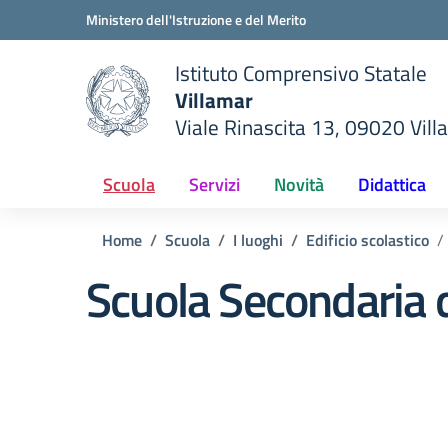
Vai ai contenuti
Vai al menu di navigazione
Vai al footer
Ministero dell'Istruzione e del Merito
Istituto Comprensivo Statale
Villamar
Viale Rinascita 13, 09020 Vill
della scuola
— Visita la pagina iniziale del
Scuola
Servizi
Novità
Didattica
Home
Scuola
I luoghi
Edificio scolastico
Scuola Secondaria 