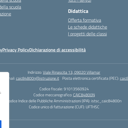
della scuola
Tutti i servizi
della scuola
Didattica
azione
Offerta formativa
Le schede didattiche
I progetti delle classi
cy
Privacy Policy
Dichiarazione di accessibilità
Indirizzo:
Viale Rinascita 13, 09020 Villamar
1
Email:
caic84800n@istruzione.it
Posta elettronica certificata (PEC):
caic
Codice fiscale: 91013560924
,
Codice meccanografico:
CAIC84800N
Codice Indice delle Pubbliche Amministrazioni (IPA): istsc_caic84800n
Codice unico di fatturazione (CUF): UFTHSC