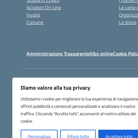
Scuola in Chiaro
I numeri 
Iscrizioni On Line
Le carte 
Invalsi
Organizz
Comune
La storia
Amministrazione Trasparente
Albo online
Cookie Poli
Centralino:
070 930 902
Diamo valore alla tua privacy
Utilizziamo i cookie per migliorare la tua esperienza di navigazione
offrirti pubblicità o contenuti personalizzati e analizzare il nostro
traffico. Cliccando “Accetta tutti”, acconsenti al nostro utilizzo dei
cookie.
Personalizza
Rifiuta tutto
Accettare tutto