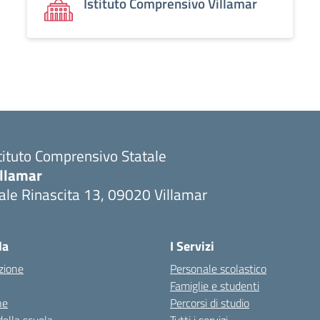
Istituto Comprensivo Villamar
tituto Comprensivo Statale
illamar
ale Rinascita 13, 09020 Villamar
Visita la pagina iniziale della scuola
la
I Servizi
zione
Personale scolastico
Famiglie e studenti
ne
Percorsi di studio