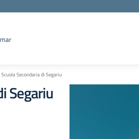
amar
la scuola
Scuola Secondaria di Segariu
di Segariu