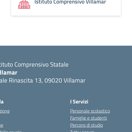
Istituto Comprensivo Villamar
tituto Comprensivo Statale
illamar
ale Rinascita 13, 09020 Villamar
Visita la pagina iniziale della scuola
la
I Servizi
zione
Personale scolastico
Famiglie e studenti
ne
Percorsi di studio