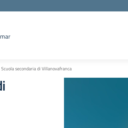
amar
la scuola
Scuola secondaria di Villanovafranca
i