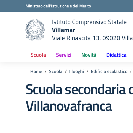
Vai ai contenuti
Vai al menu di navigazione
Vai al footer
Ministero dell'Istruzione e del Merito
Istituto Comprensivo Statale
Villamar
Viale Rinascita 13, 09020 Vill
della scuola
— Visita la pagina iniziale del
Scuola
Servizi
Novità
Didattica
Home
Scuola
I luoghi
Edificio scolastico
Scuola secondaria d
Villanovafranca