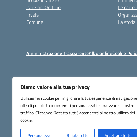
Scuola in Chiaro
I numeri 
Iscrizioni On Line
Le carte 
Invalsi
Organizz
Comune
La storia
Amministrazione Trasparente
Albo online
Cookie Poli
Centralino:
070 930 902
Diamo valore alla tua privacy
Utilizziamo i cookie per migliorare la tua esperienza di navigazione
offrirti pubblicità o contenuti personalizzati e analizzare il nostro
traffico. Cliccando “Accetta tutti”, acconsenti al nostro utilizzo dei
cookie.
Personalizza
Rifiuta tutto
Accettare tutto