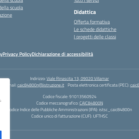
della scuola
Tutti i servizi
della scuola
Didattica
azione
Offerta formativa
Le schede didattiche
I progetti delle classi
cy
Privacy Policy
Dichiarazione di accessibilità
Indirizzo:
Viale Rinascita 13, 09020 Villamar
1
Email:
caic84800n@istruzione.it
Posta elettronica certificata (PEC):
caic
Codice fiscale: 91013560924
,
Codice meccanografico:
CAIC84800N
Codice Indice delle Pubbliche Amministrazioni (IPA): istsc_caic84800n
Codice unico di fatturazione (CUF): UFTHSC