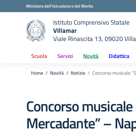
Vai ai contenuti
Vai al menu di navigazione
Vai al footer
Ministero dell'Istruzione e del Merito
Istituto Comprensivo Statale
Villamar
Viale Rinascita 13, 09020 Vill
della scuola
— Visita la pagina iniziale del
Scuola
Servizi
Novità
Didattica
Home
Novità
Notizie
Concorso musicale “
Concorso musicale 
Mercadante” – Nap