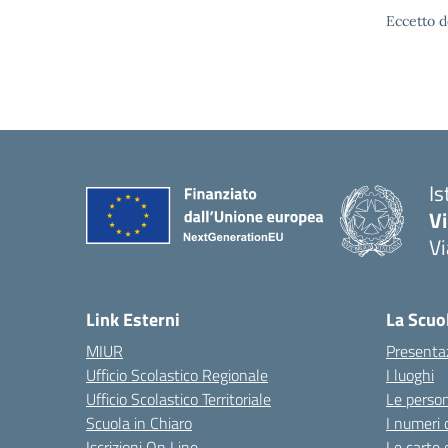
Eccetto d
Is
V
Vi
— 
Link Esterni
La Scuo
MIUR
Presenta
Ufficio Scolastico Regionale
I luoghi
Ufficio Scolastico Territoriale
Le perso
Scuola in Chiaro
I numeri 
Iscrizioni On Line
Le carte 