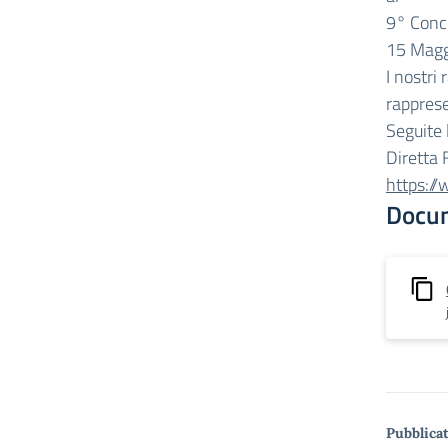
9° Conc
15 Magg
I nostri
rapprese
Seguite 
Diretta 
https:/
Docu
Pubblicat