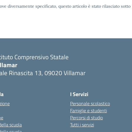
ove diversamente specificato, questo articolo è stato rilasciato sott
tituto Comprensivo Statale
illamar
ale Rinascita 13, 09020 Villamar
Visita la pagina iniziale della scuola
la
I Servizi
zione
Personale scolastico
Famiglie e studenti
ne
Percorsi di studio
della scuola
Tutti i servizi
della scuola