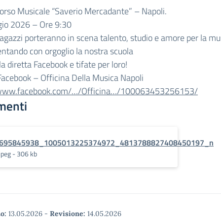
orso Musicale “Saverio Mercadante” – Napoli.
io 2026 – Ore 9:30
 ragazzi porteranno in scena talento, studio e amore per la mu
ntando con orgoglio la nostra scuola
la diretta Facebook e tifate per loro!
Facebook – Officina Della Musica Napoli
/www.facebook.com/…/Officina…/100063453256153/
menti
695845938_1005013225374972_4813788827408450197_n
jpeg - 306 kb
o:
13.05.2026
-
Revisione:
14.05.2026