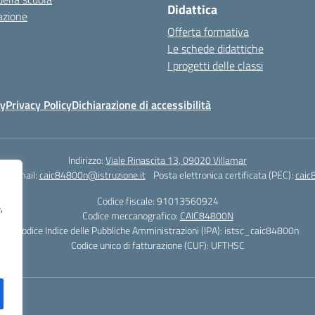
Didattica
azione
Offerta formativa
Le schede didattiche
I progetti delle classi
cy
Privacy Policy
Dichiarazione di accessibilità
Indirizzo:
Viale Rinascita 13, 09020 Villamar
1
Email:
caic84800n@istruzione.it
Posta elettronica certificata (PEC):
caic
Codice fiscale: 91013560924
,
Codice meccanografico:
CAIC84800N
Codice Indice delle Pubbliche Amministrazioni (IPA): istsc_caic84800n
Codice unico di fatturazione (CUF): UFTHSC