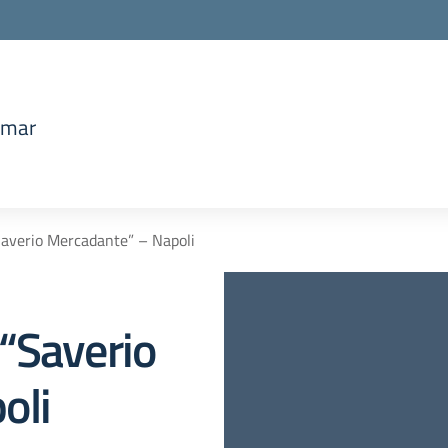
amar
la scuola
Saverio Mercadante” – Napoli
“Saverio
oli