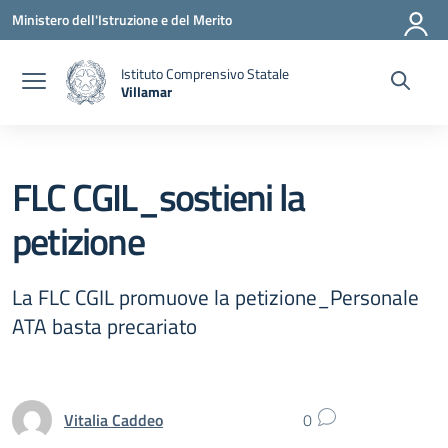
Vai ai contenuti
Vai al menu di navigazione
Vai al footer
Ministero dell'Istruzione e del Merito
Istituto Comprensivo Statale
Villamar
— Visita la pagina iniziale della scuola
FLC CGIL_sostieni la
petizione
La FLC CGIL promuove la petizione_Personale
ATA basta precariato
Vitalia Caddeo
0